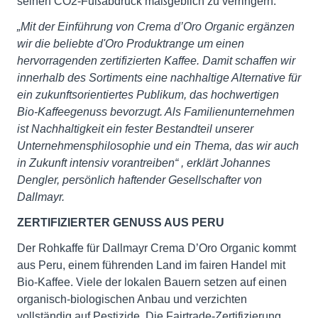
seinen CO2-Fußabdruck maßgeblich zu verringern.
„Mit der Einführung von Crema d’Oro Organic ergänzen
wir die beliebte d'Oro Produktrange um einen
hervorragenden zertifizierten Kaffee. Damit schaffen wir
innerhalb des Sortiments eine nachhaltige Alternative für
ein zukunftsorientiertes Publikum, das hochwertigen
Bio-Kaffeegenuss bevorzugt. Als Familienunternehmen
ist Nachhaltigkeit ein fester Bestandteil unserer
Unternehmensphilosophie und ein Thema, das wir auch
in Zukunft intensiv vorantreiben“
, erklärt Johannes
Dengler, persönlich haftender Gesellschafter von
Dallmayr.
ZERTIFIZIERTER GENUSS AUS PERU
Der Rohkaffe für Dallmayr Crema D’Oro Organic kommt
aus Peru, einem führenden Land im fairen Handel mit
Bio-Kaffee. Viele der lokalen Bauern setzen auf einen
organisch-biologischen Anbau und verzichten
vollständig auf Pestizide. Die Fairtrade-Zertifizierung