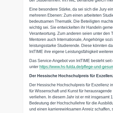
der Studentinnen. IntTIME behandle gleich meh
Eine besondere Stärke, da sei sich die Jury ei
mehreren Ebenen: Zum einen arbeiteten Studier
bedeutsamen Thematik. Die Beteiligten machte
wichtig sei. Sie entwickelten ihr Handeln gem
Verantwortung. Zum anderen seien unter den 
Mentoren auch Internationale, Angehörige sozi
leistungsstarke Studierende. Diese könnten da
IntTIME ihre eigene Leistungsfähigkeit weitere
Das Service-Angebot von IntTIME besteht seit
unter
https://www.hs-fulda.de/pflege-und-gesun
Der Hessische Hochschulpreis für Exzellenz
Der Hessische Hochschulpreis für Exzellenz in
für Wissenschaft und Kunst für herausragende
verliehen. In diesem Jahr ist er mit insgesamt 
Bedeutung der Hochschullehre für die Ausbi
und einen karrierewirksamen Anreiz schaffen, 