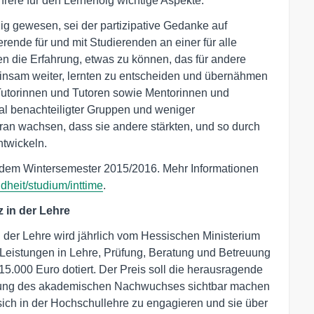
rere für den Lernerfolg wichtige Aspekte.
nig gewesen, sei der partizipative Gedanke auf
ende für und mit Studierenden an einer für alle
n die Erfahrung, etwas zu können, das für andere
einsam weiter, lernten zu entscheiden und übernähmen
Tutorinnen und Tutoren sowie Mentorinnen und
al benachteiligter Gruppen und weniger
ran wachsen, dass sie andere stärkten, und so durch
ntwickeln.
 dem Wintersemester 2015/2016. Mehr Informationen
dheit/studium/inttime
.
 in der Lehre
 der Lehre wird jährlich vom Hessischen Ministerium
 Leistungen in Lehre, Prüfung, Beratung und Betreuung
115.000 Euro dotiert. Der Preis soll die herausragende
ldung des akademischen Nachwuchses sichtbar machen
sich in der Hochschullehre zu engagieren und sie über