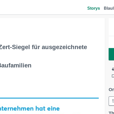
Storys
Blaul
Zert-Siegel für ausgezeichnete
 Baufamilien
Or
S
Th