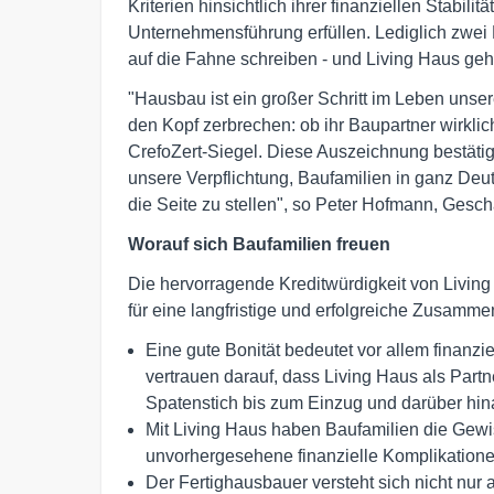
Kriterien hinsichtlich ihrer finanziellen Stabili
Unternehmensführung erfüllen. Lediglich zwei
auf die Fahne schreiben - und Living Haus geh
"Hausbau ist ein großer Schritt im Leben unsere
den Kopf zerbrechen: ob ihr Baupartner wirklich
CrefoZert-Siegel. Diese Auszeichnung bestätig
unsere Verpflichtung, Baufamilien in ganz Deu
die Seite zu stellen", so Peter Hofmann, Gesch
Worauf sich Baufamilien freuen
Die hervorragende Kreditwürdigkeit von Living 
für eine langfristige und erfolgreiche Zusamme
Eine gute Bonität bedeutet vor allem finanziel
vertrauen darauf, dass Living Haus als Partn
Spatenstich bis zum Einzug und darüber hina
Mit Living Haus haben Baufamilien die Gewi
unvorhergesehene finanzielle Komplikationen
Der Fertighausbauer versteht sich nicht nur al