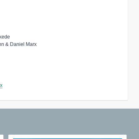
kede

hn & Daniel Marx

cx