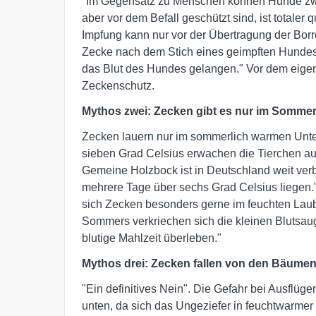
"Im Gegensatz zu Menschen können Hunde zwa
aber vor dem Befall geschützt sind, ist totaler 
Impfung kann nur vor der Übertragung der Borr
Zecke nach dem Stich eines geimpften Hundes di
das Blut des Hundes gelangen." Vor dem eigentl
Zeckenschutz.
Mythos zwei: Zecken gibt es nur im Somme
Zecken lauern nur im sommerlich warmen Unterho
sieben Grad Celsius erwachen die Tierchen aus 
Gemeine Holzbock ist in Deutschland weit ver
mehrere Tage über sechs Grad Celsius liegen."
sich Zecken besonders gerne im feuchten Laub
Sommers verkriechen sich die kleinen Blutsaug
blutige Mahlzeit überleben."
Mythos drei: Zecken fallen von den Bäume
"Ein definitives Nein". Die Gefahr bei Ausflüge
unten, da sich das Ungeziefer in feuchtwarmer