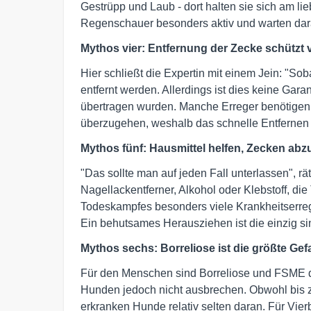
Gestrüpp und Laub - dort halten sie sich am l
Regenschauer besonders aktiv und warten darau
Mythos vier: Entfernung der Zecke schützt v
Hier schließt die Expertin mit einem Jein: "Sob
entfernt werden. Allerdings ist dies keine Gara
übertragen wurden. Manche Erreger benötigen 
überzugehen, weshalb das schnelle Entfernen hi
Mythos fünf: Hausmittel helfen, Zecken abz
"Das sollte man auf jeden Fall unterlassen", r
Nagellackentferner, Alkohol oder Klebstoff, d
Todeskampfes besonders viele Krankheitserreg
Ein behutsames Herausziehen ist die einzig s
Mythos sechs: Borreliose ist die größte Ge
Für den Menschen sind Borreliose und FSME du
Hunden jedoch nicht ausbrechen. Obwohl bis zu
erkranken Hunde relativ selten daran. Für Vie