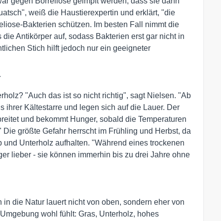
r gegen Borreliose geimpft werden, dass sie dann
quatsch", weiß die Haustierexpertin und erklärt, "die
eliose-Bakterien schützen. Im besten Fall nimmt die
e Antikörper auf, sodass Bakterien erst gar nicht in
ichen Stich hilft jedoch nur ein geeigneter
r
lz? "Auch das ist so nicht richtig", sagt Nielsen. "Ab
ihrer Kältestarre und legen sich auf die Lauer. Der
breitet und bekommt Hunger, sobald die Temperaturen
 Die größte Gefahr herrscht im Frühling und Herbst, da
 und Unterholz aufhalten. "Während eines trockenen
er lieber - sie können immerhin bis zu drei Jahre ohne
n
n in die Natur lauert nicht von oben, sondern eher von
 Umgebung wohl fühlt: Gras, Unterholz, hohes