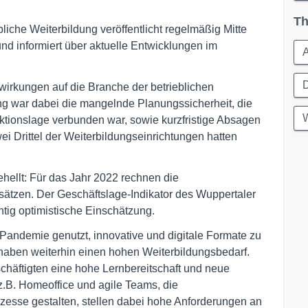
Th
iche Weiterbildung veröffentlicht regelmäßig Mitte
nd informiert über aktuelle Entwicklungen im
A
D
irkungen auf die Branche der betrieblichen
g war dabei die mangelnde Planungssicherheit, die
W
tionslage verbunden war, sowie kurzfristige Absagen
 Drittel der Weiterbildungseinrichtungen hatten
hellt: Für das Jahr 2022 rechnen die
sätzen. Der Geschäftslage-Indikator des Wuppertaler
htig optimistische Einschätzung.
 Pandemie genutzt, innovative und digitale Formate zu
haben weiterhin einen hohen Weiterbildungsbedarf.
schäftigten eine hohe Lernbereitschaft und neue
z.B. Homeoffice und agile Teams, die
rozesse gestalten, stellen dabei hohe Anforderungen an