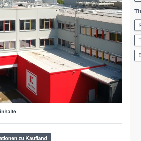
Th
K
T
inhalte
ationen zu Kaufland