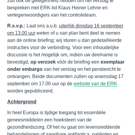
zult ook de gelegenheid hebben om het verslag te
bespreken met ERK-lid Klaus Heiner Lehne en
vertegenwoordigers van het controleteam.
R.s.v.p.:
Laat ons a.u.b.
uiterlijk dinsdag 16 september
om 13.00 uur
weten of u van plan bent deel te nemen
aan de online briefing; wij sturen u dan gedetailleerde
instructies voor de verbinding. Voor een inhoudelijke
discussie is het mogelijk om, indien uw deelname is
bevestigd,
op verzoek
vóór de briefing een
exemplaar
onder embargo
van het verslag en het persbericht te
ontvangen. Beide documenten zullen op woensdag 17
september om 17.00 uur op de
website van de ERK
worden gepubliceerd.
Achtergrond
In heel Europa is tijdige toegang tot essentiële
geneesmiddelen een hoeksteen van de
gezondheidszorg. Of het nu gaat om levensreddende
behandelingen of gangbare antibiotica, patiënten en