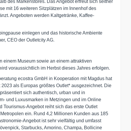
alb des Markenstores. Das Angebot erfreut sich seither
se mit 16 weiteren Sitzplätzen im Innenhof des
änzt. Angeboten werden Kaltgetränke, Kaffee-
pingpause einlegen und das historische Ambiente
uer, CEO der Outletcity AG.
n einem Museum sowie an einem attraktiven
ird voraussichtlich im Herbst dieses Jahres erfolgen.
eratung ecostra GmbH in Kooperation mit Magdus hat
 2023 als Europas größtes Outlet* ausgezeichnet. Die
präsentiert sich authentisch, urban und in
ium- und Luxusmarken in Metzingen und im Online
 Tourismus-Angebot reiht sich das erste Outlet
- Metropolen ein. Rund 4,2 Millionen Kunden aus 185
tronomie-Angebot ist sehr vielfältig und umfasst
Mövenpick, Starbucks, Amorino, Champa, Bollicine