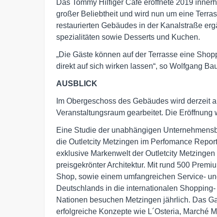
Das Tommy Hilfiger Café eröffnete 2019 innerh
großer Beliebtheit und wird nun um eine Terras
restaurierten Gebäudes in der Kanalstraße erg
spezialitäten sowie Desserts und Kuchen.
„Die Gäste können auf der Terrasse eine Shop
direkt auf sich wirken lassen“, so Wolfgang Ba
AUSBLICK
Im Obergeschoss des Gebäudes wird derzeit a
Veranstaltungsraum gearbeitet. Die Eröffnung w
Eine Studie der unabhängigen Unternehmensb
die Outletcity Metzingen im Perfomance Report
exklusive Markenwelt der Outletcity Metzingen 
preisgekrönter Architektur. Mit rund 500 Prem
Shop, sowie einem umfangreichen Service- und
Deutschlands in die internationalen Shopping
Nationen besuchen Metzingen jährlich. Das Gas
erfolgreiche Konzepte wie L´Osteria, Marché 