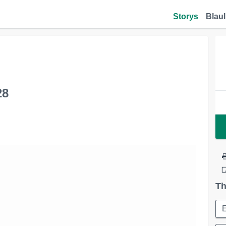
Storys
Blaul
28
Th