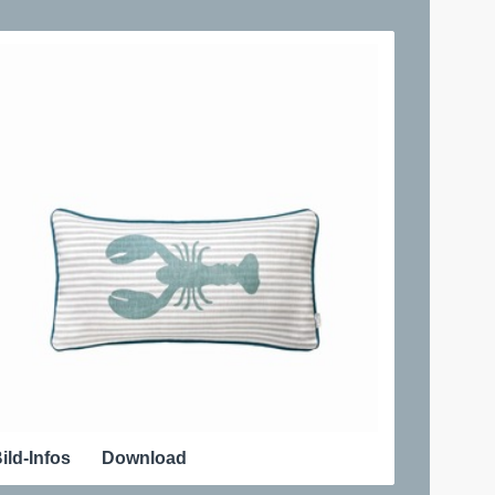
ild-Infos
Download