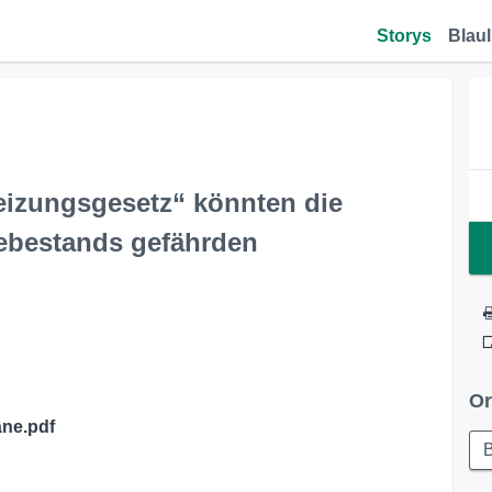
Storys
Blaul
eizungsgesetz“ könnten die
ebestands gefährden
Or
äne.pdf
B