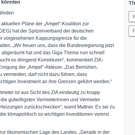
“ könnten
Th
ährden
W
ktuellen Pläne der „Ampel“-Koalition zur
GEG) hat der Spitzenverband der deutschen
P
 der vorgesehenen Kappungsgrenze für die
ten. „Wir freuen uns, dass die Bundesregierung jetzt
 abgeräumt hat und das Giga-Thema nun schnell
aucht es dringend Korrekturen“, kommentiert ZIA-
 Einigung der „Ampel“-Akteure. „Das Bemühen,
u vermeiden, darf nicht dazu führen, dass
chtigen Investment an ihre Grenzen geführt werden.“
eter ist aus Sicht des ZIA eindeutig zu knapp
 die gutwilligsten Vermieterinnen und Vermieter
Heizungen zurückschrecken“, warnt Mattner. Es sei zu
ie klimapolitisch so wichtigen Investitionen vorerst
zur ökonomischen Lage des Landes. „Gerade in der