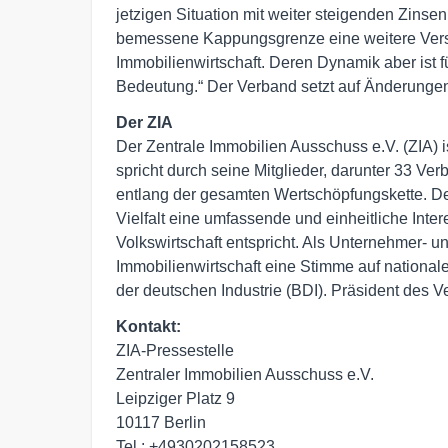
jetzigen Situation mit weiter steigenden Zinse
bemessene Kappungsgrenze eine weitere Vers
Immobilienwirtschaft. Deren Dynamik aber ist f
Bedeutung.“ Der Verband setzt auf Änderunge
Der ZIA
Der Zentrale Immobilien Ausschuss e.V. (ZIA) is
spricht durch seine Mitglieder, darunter 33 Ve
entlang der gesamten Wertschöpfungskette. Der 
Vielfalt eine umfassende und einheitliche Inter
Volkswirtschaft entspricht. Als Unternehmer- u
Immobilienwirtschaft eine Stimme auf nationa
der deutschen Industrie (BDI). Präsident des V
Kontakt:
ZIA-Pressestelle

Zentraler Immobilien Ausschuss e.V.

Leipziger Platz 9

10117 Berlin

Tel.: +4930202158523
