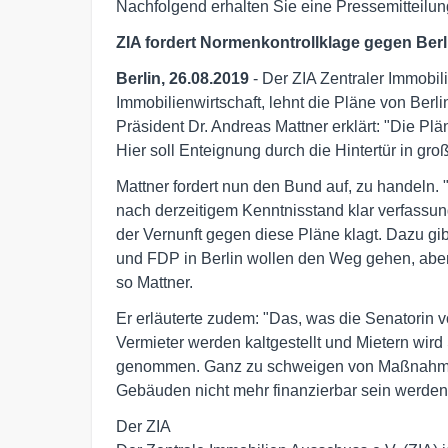
Nachfolgend erhalten Sie eine Pressemitteilung
ZIA fordert Normenkontrollklage gegen Berl
Berlin, 26.08.2019
- Der ZIA Zentraler Immobi
Immobilienwirtschaft, lehnt die Pläne von Ber
Präsident Dr. Andreas Mattner erklärt: "Die Plä
Hier soll Enteignung durch die Hintertür in gr
Mattner fordert nun den Bund auf, zu handeln. 
nach derzeitigem Kenntnisstand klar verfassungs
der Vernunft gegen diese Pläne klagt. Dazu gi
und FDP in Berlin wollen den Weg gehen, aber
so Mattner.
Er erläuterte zudem: "Das, was die Senatorin vo
Vermieter werden kaltgestellt und Mietern wird
genommen. Ganz zu schweigen von Maßnahme
Gebäuden nicht mehr finanzierbar sein werden
Der ZIA
