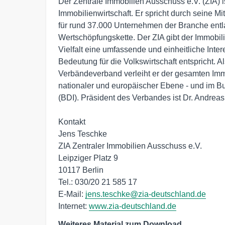
Der Zentrale Immobilien Ausschuss e.V. (ZIA) i
Immobilienwirtschaft. Er spricht durch seine Mit
für rund 37.000 Unternehmen der Branche entl
Wertschöpfungskette. Der ZIA gibt der Immobilie
Vielfalt eine umfassende und einheitliche Intere
Bedeutung für die Volkswirtschaft entspricht. A
Verbändeverband verleiht er der gesamten Immo
nationaler und europäischer Ebene - und im B
(BDI). Präsident des Verbandes ist Dr. Andreas 
Kontakt

Jens Teschke

ZIA Zentraler Immobilien Ausschuss e.V.

Leipziger Platz 9

10117 Berlin

Tel.: 030/20 21 585 17

E-Mail: 
jens.teschke@zia-deutschland.de
Internet: 
www.zia-deutschland.de
Weiteres Material zum Download