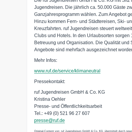
Die ruf Jugendreisen GmbH & Co. KG mit Sitz in
Jugendreisen. Die jährlich ca. 50.000 Gäste 
Ganzjahresprogramm wählen. Zum Angebot ge
Hinzu kommen Fern- und Städtereisen, Ski- un
Kreuzfahrten. ruf Jugendreisen steuert weltwei
Clubs und Hotels. In den Urlaubsorten sorgen 
Betreuung und Organisation. Die Qualität und 
Angebote sind mehrfach ausgezeichnet worde
Mehr Infos:
www.ruf.de/service/klimaneutral
Pressekontakt:
ruf Jugendreisen GmbH & Co. KG
Kristina Oehler
Presse- und Öffentlichkeitsarbeit
Tel.: +49 (0) 521 96 27 607
presse@ruf.de
Original-Content von: ruf Jugendreisen GmbH & Co. KG, übermittelt durch news