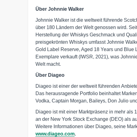
Über Johnnie Walker
Johnnie Walker ist die weltweit führende Sco
über 180 Ländern der Welt genossen wird. Seit
Herstellung der Whiskys Geschmack und Qualitä
preisgekrönten Whiskys umfasst Johnnie Walke
Gold Label Reserve, Aged 18 Years und Blue L
Exemplare verkauft (IWSR, 2021), was Johnnie
Welt macht.
Über Diageo
Diageo ist einer der weltweit führenden Anbie
Das herausragende Portfolio beinhaltet Marken
Vodka, Captain Morgan, Baileys, Don Julio un
Diageo ist mit einer Marktpräsenz in mehr als 
an der New York Stock Exchange (DEO) als a
Weitere Informationen über Diageo, seine Mark
www.diageo.com
.