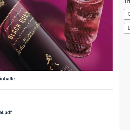
Th
L
inhalte
l.pdf