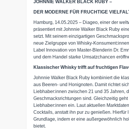
JOHNNIE WALKER BLACK RUBY –
DER MODERNE FÜR FRUCHTIGE VIELFAL
Hamburg, 14.05.2025 – Diageo, einer der weltw
präsentiert mit Johnnie Walker Black Ruby ein
setzt. Mit seinem einzigartigen Geschmackspro
neue Zielgruppe von Whisky-Konsument:innen a
Label Innovation von Master-Blenderin Dr. Em
und dem Handel starke Umsatzchancen eröffn
Klassischer Whisky trifft auf fruchtigen Fla
Johnnie Walker Black Ruby kombiniert die klas
aus Beeren- und Honignoten. Damit richtet sic
Liebhaber:innen zwischen 21 und 35 Jahren, 
Geschmacksrichtungen sind. Gleichzeitig geht 
Liebhaber:innen ein. Laut aktuellen Marktdate
Cocktails, anstatt ihn pur zu genießen. Hierfür
Grundlage, indem er eine außergewöhnlich hohe
bietet.