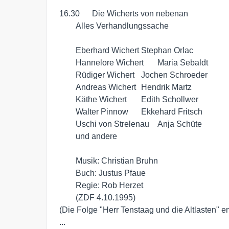
16.30	Die Wicherts von nebenan

	Alles Verhandlungssache

	Eberhard Wichert	Stephan Orlac

	Hannelore Wichert	Maria Sebaldt

	Rüdiger Wichert	Jochen Schroeder

	Andreas Wichert	Hendrik Martz

	Käthe Wichert	Edith Schollwer

	Walter Pinnow	Ekkehard Fritsch

	Uschi von Strelenau	Anja Schüte

	und andere

	Musik: Christian Bruhn

	Buch: Justus Pfaue

	Regie: Rob Herzet

	(ZDF 4.10.1995)

(Die Folge "Herr Tenstaag und die Altlasten" enfä
...
