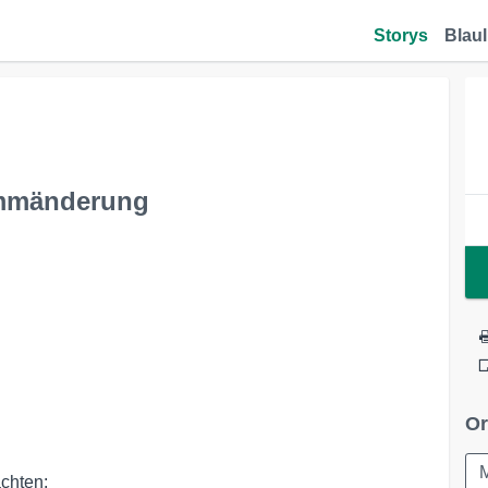
Storys
Blaul
ammänderung
Or
hten: 
