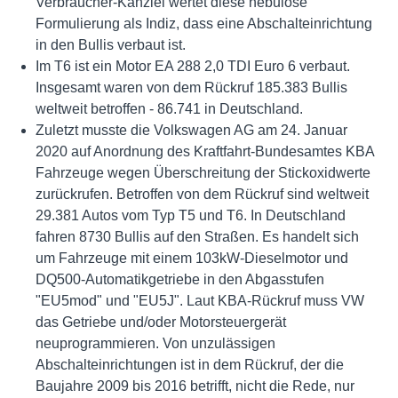
Verbraucher-Kanzlei wertet diese nebulöse
Formulierung als Indiz, dass eine Abschalteinrichtung
in den Bullis verbaut ist.
Im T6 ist ein Motor EA 288 2,0 TDI Euro 6 verbaut.
Insgesamt waren von dem Rückruf 185.383 Bullis
weltweit betroffen - 86.741 in Deutschland.
Zuletzt musste die Volkswagen AG am 24. Januar
2020 auf Anordnung des Kraftfahrt-Bundesamtes KBA
Fahrzeuge wegen Überschreitung der Stickoxidwerte
zurückrufen. Betroffen von dem Rückruf sind weltweit
29.381 Autos vom Typ T5 und T6. In Deutschland
fahren 8730 Bullis auf den Straßen. Es handelt sich
um Fahrzeuge mit einem 103kW-Dieselmotor und
DQ500-Automatikgetriebe in den Abgasstufen
"EU5mod" und "EU5J". Laut KBA-Rückruf muss VW
das Getriebe und/oder Motorsteuergerät
neuprogrammieren. Von unzulässigen
Abschalteinrichtungen ist in dem Rückruf, der die
Baujahre 2009 bis 2016 betrifft, nicht die Rede, nur