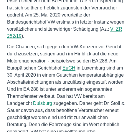
ersten Urteil vor dem BGH ebnete. Die Rechtsprechung
hat sich seither erheblich zugunsten der Verbraucher
gedreht. Am 25. Mai 2020 verurteilte der
Bundesgerichtshof VW erstmals in letzter Instanz wegen
vorsätzlicher und sittenwidriger Schädigung (Az.:
VI ZR
252/19
).
Die Chancen, sich gegen den VW-Konzern vor Gericht
durchzusetzen, steigen auch im Hinblick auf die neue
Motorengeneration - beispielsweise den EA 288. Am
Europäischen Gerichtshof
EuGH
in Luxemburg sind am
30. April 2020 in einem Gutachten temperaturabhängige
Abschalteinrichtungen als unzulässig eingestuft worden.
Und im EA 288 ist unter anderem ein sogenanntes
Thermofenster verbaut. Das hat VW bereits am
Landgericht
Duisburg
zugegeben. Daher geht Dr. Stoll &
Sauer davon aus, dass betroffene Verbraucher erneut
geschädigt worden sind und rät zur anwaltlichen
Beratung. Denn die Fahrzeuge sind im Wert erheblich
gemindert. VW hat eine umweltfreundliche