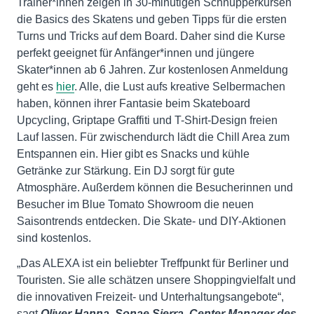
Trainer*innen zeigen in 30-minütigen Schnupperkursen
die Basics des Skatens und geben Tipps für die ersten
Turns und Tricks auf dem Board. Daher sind die Kurse
perfekt geeignet für Anfänger*innen und jüngere
Skater*innen ab 6 Jahren. Zur kostenlosen Anmeldung
geht es
hier
. Alle, die Lust aufs kreative Selbermachen
haben, können ihrer Fantasie beim Skateboard
Upcycling, Griptape Graffiti und T-Shirt-Design freien
Lauf lassen. Für zwischendurch lädt die Chill Area zum
Entspannen ein. Hier gibt es Snacks und kühle
Getränke zur Stärkung. Ein DJ sorgt für gute
Atmosphäre. Außerdem können die Besucherinnen und
Besucher im Blue Tomato Showroom die neuen
Saisontrends entdecken. Die Skate- und DIY-Aktionen
sind kostenlos.
„Das ALEXA ist ein beliebter Treffpunkt für Berliner und
Touristen. Sie alle schätzen unsere Shoppingvielfalt und
die innovativen Freizeit- und Unterhaltungsangebote“,
sagt
Oliver Hanna, Sonae Sierra, Center Manager des