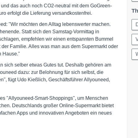
et und das auch noch CO2-neutral mit dem GoGreen-
Th
o erfolgt die Lieferung versandkostenfrei.
eed: "Wir möchten den Alltag lebenswerter machen.
D
henende. Statt sich den Samstag-Vormittag in
schlagen, empfehlen wir einen entspannten Bummel
t der Familie. Alles was man aus dem Supermarkt oder
h Hause."
W
 sich selber etwas Gutes tut. Deshalb gehören am
uneed dazu: zur Belohnung für sich selbst, die
", fügt Udo Kießlich, Geschäftsführer Allyouneed,
n des "Allyouneed-Smart-Shoppings", um Menschen
ichen. Deutschlands großer Online-Supermarkt bietet
nfachen Apps und innovativen Angeboten ein neues