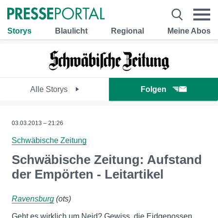
Storys
Blaulicht
Regional
Meine Abos
Alle Storys
Folgen
03.03.2013 – 21:26
Schwäbische Zeitung
Schwäbische Zeitung: Aufstand
der Empörten - Leitartikel
Ravensburg
(ots)
Geht es wirklich um Neid? Gewiss, die Eidgenossen