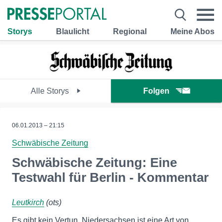
Storys
Blaulicht
Regional
Meine Abos
Alle Storys
Folgen
06.01.2013 – 21:15
Schwäbische Zeitung
Schwäbische Zeitung: Eine
Testwahl für Berlin - Kommentar
Leutkirch
(ots)
Es gibt kein Vertun. Niedersachsen ist eine Art von