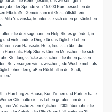
bot auf die Beine gestellt, das wir sehr gern
 Übergabe der Spende von 15.000 Euro besuchten die
ßen Elbstraße. Gemeinsam mit Geschäftsführerin
es, Mila Yazvinska, konnten sie sich einen persönlichen
n.
allem die drei sogenannten Help Stores gefördert, in
ng und viele andere Dinge für das tägliche Leben
ührerin von Hanseatic Help, freut sich über die
eren Hanseatic Help Stores können Menschen, die sich
n Ruhe Kleidungsstücke aussuchen, die ihnen passen
den. So versorgen wir inzwischen jede Woche mehr als
glich ohne den großen Rückhalt in der Stadt,
hmen.“
969 in Hamburg zu Hause, Kund*innen und Partner hatte
erner Otto hatte sie ins Leben gerufen, um den
ng ihrer Wünsche zu ermöglichen. 2005 übernahm die
zent der Anteile, die Otto Group hält weiterhin 25