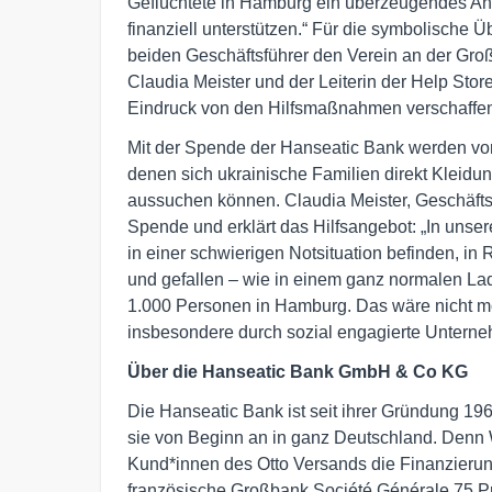
Geflüchtete in Hamburg ein überzeugendes Ange
finanziell unterstützen.“ Für die symbolische
beiden Geschäftsführer den Verein an der Gro
Claudia Meister und der Leiterin der Help Stor
Eindruck von den Hilfsmaßnahmen verschaffe
Mit der Spende der Hanseatic Bank werden vor 
denen sich ukrainische Familien direkt Kleidu
aussuchen können. Claudia Meister, Geschäftsf
Spende und erklärt das Hilfsangebot: „In uns
in einer schwierigen Notsituation befinden, i
und gefallen – wie in einem ganz normalen La
1.000 Personen in Hamburg. Das wäre nicht mö
insbesondere durch sozial engagierte Unterne
Über die Hanseatic Bank GmbH & Co KG
Die Hanseatic Bank ist seit ihrer Gründung 1
sie von Beginn an in ganz Deutschland. Denn W
Kund*innen des Otto Versands die Finanzieru
französische Großbank Société Générale 75 Pro