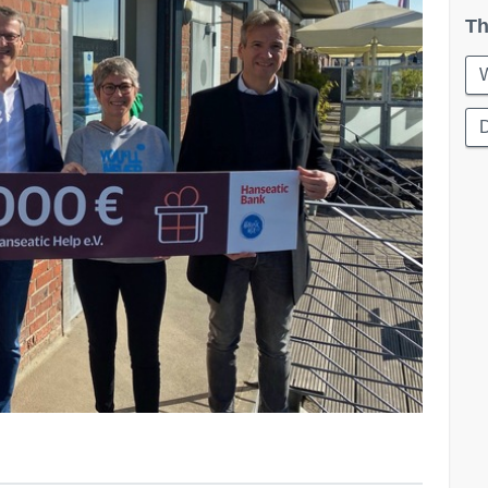
Th
W
D