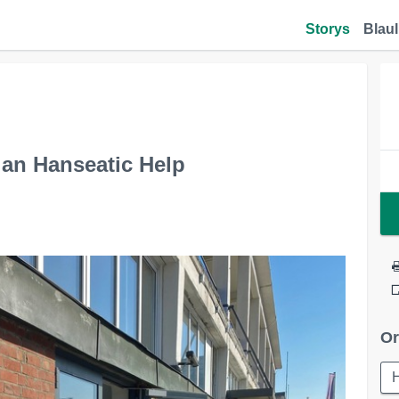
Storys
Blaul
e an Hanseatic Help
Or