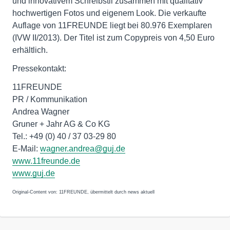
und innovativem Schreibstil zusammen mit qualitativ
hochwertigen Fotos und eigenem Look. Die verkaufte
Auflage von 11FREUNDE liegt bei 80.976 Exemplaren
(IVW II/2013). Der Titel ist zum Copypreis von 4,50 Euro
erhältlich.
Pressekontakt:
11FREUNDE
PR / Kommunikation
Andrea Wagner
Gruner + Jahr AG & Co KG
Tel.: +49 (0) 40 / 37 03-29 80
E-Mail:
wagner.andrea@guj.de
www.11freunde.de
www.guj.de
Original-Content von: 11FREUNDE, übermittelt durch news aktuell