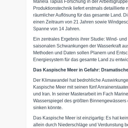
Mariela Tapias Forschung in der Arbeitsgrupp
Produktionstechnik liefert erstmals detailliert
räumlicher Auflösung für das gesamte Land. 
einen Zeitraum von 21 Jahren sowie Windgesc
Spanne von 14 Jahren.
Ein zentrales Ergebnis ihrer Studie: Wind- un
saisonalen Schwankungen der Wasserkraft ausg
Methoden und Daten sollen Planern und Entsch
Energiesystem für das gesamte Land zu entwic
Das Kaspische Meer in Gefahr: Dramatisch
Der Klimawandel hat bedrohliche Auswirkungen
Kaspische Meer mit seinen fünf Anrainerstaat
und Iran. In seiner Masterarbeit im Fach Mari
Wasserspiegel des größten Binnengewässers 
sinken könnte.
Das Kaspische Meer ist einzigartig: Es hat kei
allein durch Niederschläge und Verdunstung b