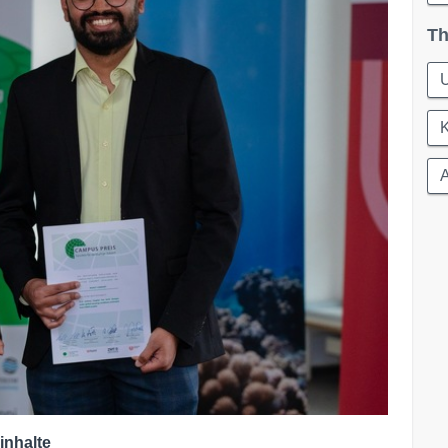
Th
A
inhalte