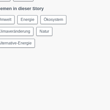
emen in dieser Story
Umwelt
Energie
Ökosystem
Klimaveränderung
Natur
lternative-Energie