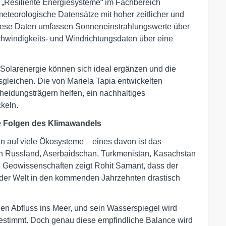
e „Resiliente Energiesysteme“ im Fachbereich
e meteorologische Datensätze mit hoher zeitlicher und
Diese Daten umfassen Sonneneinstrahlungswerte über
hwindigkeits- und Windrichtungsdaten über eine
d Solarenergie können sich ideal ergänzen und die
leichen. Die von Mariela Tapia entwickelten
eidungsträgern helfen, ein nachhaltiges
keln.
e Folgen des Klimawandels
 auf viele Ökosysteme – eines davon ist das
en Russland, Aserbaidschan, Turkmenistan, Kasachstan
ne Geowissenschaften zeigt Rohit Samant, dass der
der Welt in den kommenden Jahrzehnten drastisch
nen Abfluss ins Meer, und sein Wasserspiegel wird
estimmt. Doch genau diese empfindliche Balance wird