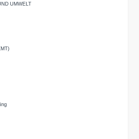
 UND UMWELT
ZMT)
ing