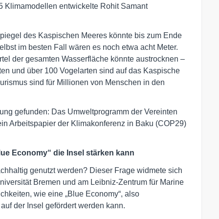
15 Klimamodellen entwickelte Rohit Samant
spiegel des Kaspischen Meeres könnte bis zum Ende
elbst im besten Fall wären es noch etwa acht Meter.
rtel der gesamten Wasserfläche könnte austrocknen –
ten und über 100 Vogelarten sind auf das Kaspische
ourismus sind für Millionen von Menschen in den
chtung gefunden: Das Umweltprogramm der Vereinten
ein Arbeitspapier der Klimakonferenz in Baku (COP29)
lue Economy“ die Insel stärken kann
hhaltig genutzt werden? Dieser Frage widmete sich
 Universität Bremen und am Leibniz-Zentrum für Marine
ichkeiten, wie eine „Blue Economy“, also
 auf der Insel gefördert werden kann.