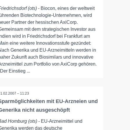
Friedrichsdorf (ots)
- Biocon, eines der weltweit
führenden Biotechnologie-Unternehmen, wird
neuer Partner der hessischen AxiCorp.
Gemeinsam mit dem strategischen Investor aus
Indien wird in Friedrichsdorf bei Frankfurt am
Main eine weitere Innovationsstufe gezündet:
Nach Generika und EU-Arzneimitteln werden in
naher Zukunft auch Biosimilars und innovative
Arzneimittel zum Portfolio von AxiCorp gehören.
"Der Einstieg ...
01.02.2007 – 11:23
Sparmöglichkeiten mit EU-Arzneien und
Generika nicht ausgeschöpft
Bad Homburg (ots)
- EU-Arzneimittel und
Generika werden das deutsche