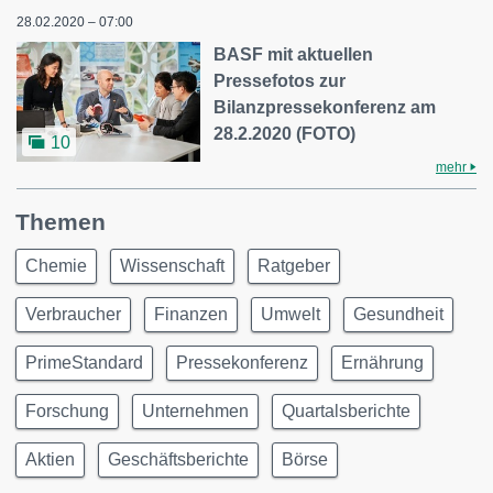
28.02.2020 – 07:00
BASF mit aktuellen
Pressefotos zur
Bilanzpressekonferenz am
28.2.2020 (FOTO)
10
mehr
Themen
Chemie
Wissenschaft
Ratgeber
Verbraucher
Finanzen
Umwelt
Gesundheit
PrimeStandard
Pressekonferenz
Ernährung
Forschung
Unternehmen
Quartalsberichte
Aktien
Geschäftsberichte
Börse