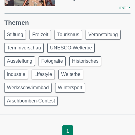
mehr
Themen
Stiftung
Freizeit
Tourismus
Veranstaltung
Terminvorschau
UNESCO-Welterbe
Ausstellung
Fotografie
Historisches
Industrie
Lifestyle
Welterbe
Werksschwimmbad
Wintersport
Arschbomben-Contest
1