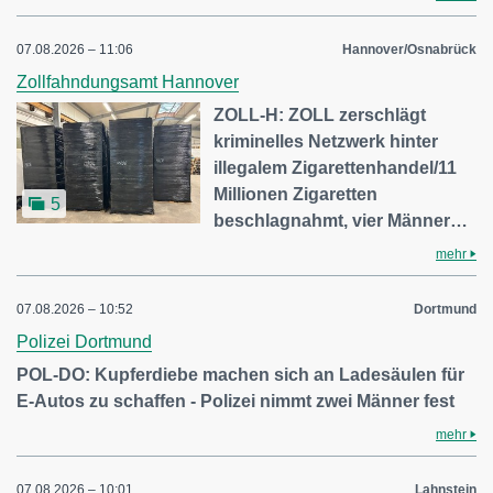
07.08.2026 – 11:06
Hannover/Osnabrück
Zollfahndungsamt Hannover
ZOLL-H: ZOLL zerschlägt
kriminelles Netzwerk hinter
illegalem Zigarettenhandel/11
Millionen Zigaretten
5
beschlagnahmt, vier Männer…
mehr
07.08.2026 – 10:52
Dortmund
Polizei Dortmund
POL-DO: Kupferdiebe machen sich an Ladesäulen für
E-Autos zu schaffen - Polizei nimmt zwei Männer fest
mehr
07.08.2026 – 10:01
Lahnstein