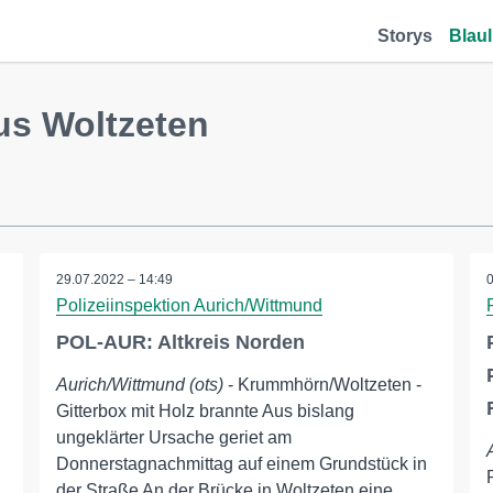
Storys
Blaul
us Woltzeten
29.07.2022 – 14:49
Polizeiinspektion Aurich/Wittmund
POL-AUR: Altkreis Norden
Aurich/Wittmund (ots)
- Krummhörn/Woltzeten -
Gitterbox mit Holz brannte Aus bislang
ungeklärter Ursache geriet am
Donnerstagnachmittag auf einem Grundstück in
der Straße An der Brücke in Woltzeten eine