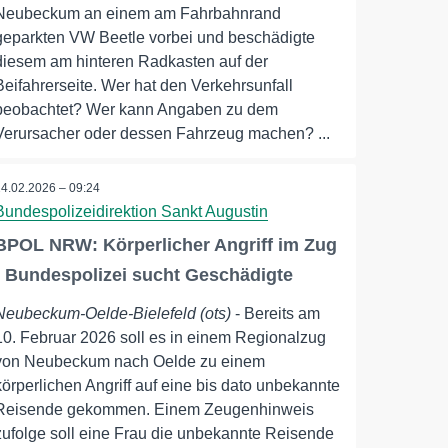
Neubeckum an einem am Fahrbahnrand
geparkten VW Beetle vorbei und beschädigte
diesem am hinteren Radkasten auf der
Beifahrerseite. Wer hat den Verkehrsunfall
beobachtet? Wer kann Angaben zu dem
Verursacher oder dessen Fahrzeug machen? ...
24.02.2026 – 09:24
Bundespolizeidirektion Sankt Augustin
BPOL NRW: Körperlicher Angriff im Zug
- Bundespolizei sucht Geschädigte
Neubeckum-Oelde-Bielefeld (ots)
- Bereits am
10. Februar 2026 soll es in einem Regionalzug
von Neubeckum nach Oelde zu einem
körperlichen Angriff auf eine bis dato unbekannte
Reisende gekommen. Einem Zeugenhinweis
zufolge soll eine Frau die unbekannte Reisende