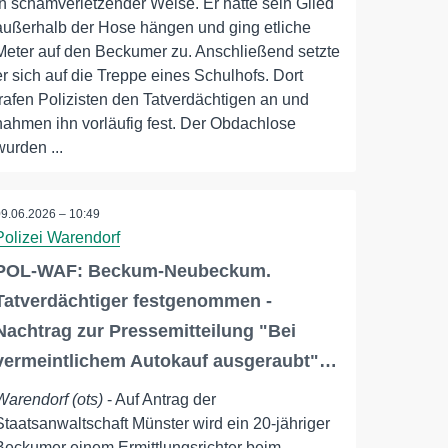
in schamverletzender Weise. Er hatte sein Glied
außerhalb der Hose hängen und ging etliche
Meter auf den Beckumer zu. Anschließend setzte
er sich auf die Treppe eines Schulhofs. Dort
trafen Polizisten den Tatverdächtigen an und
nahmen ihn vorläufig fest. Der Obdachlose
wurden ...
09.06.2026 – 10:49
Polizei Warendorf
POL-WAF: Beckum-Neubeckum.
Tatverdächtiger festgenommen -
Nachtrag zur Pressemitteilung "Bei
vermeintlichem Autokauf ausgeraubt"…
Warendorf (ots)
- Auf Antrag der
Staatsanwaltschaft Münster wird ein 20-jähriger
Beckumer einem Ermittlungsrichter beim