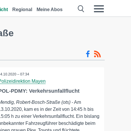
icht
Regional
Meine Abos
aße
14.10.2020 – 07:34
Polizeidirektion Mayen
POL-PDMY: Verkehrsunfallflucht
Mendig, Robert-Bosch-Straße (ots)
- Am
13.10.2020, kam es in der Zeit von 14:45 h bis
15:05 h zu einer Verkehrsunfallflucht. Ein bislang
unbekannter Fahrzeugführer beschädigte beim
einen grauen Pkw, Toyota und flüchtete