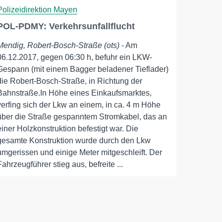
Polizeidirektion Mayen
POL-PDMY: Verkehrsunfallflucht
Mendig, Robert-Bosch-Straße (ots)
- Am
06.12.2017, gegen 06:30 h, befuhr ein LKW-
Gespann (mit einem Bagger beladener Tieflader)
die Robert-Bosch-Straße, in Richtung der
Bahnstraße.In Höhe eines Einkaufsmarktes,
verfing sich der Lkw an einem, in ca. 4 m Höhe
über die Straße gespanntem Stromkabel, das an
einer Holzkonstruktion befestigt war. Die
gesamte Konstruktion wurde durch den Lkw
umgerissen und einige Meter mitgeschleift. Der
Fahrzeugführer stieg aus, befreite ...