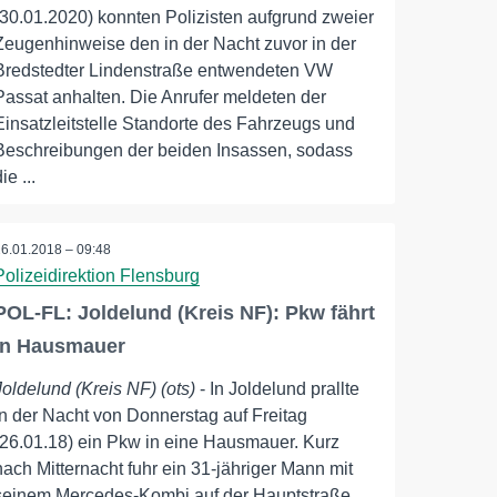
(30.01.2020) konnten Polizisten aufgrund zweier
Zeugenhinweise den in der Nacht zuvor in der
Bredstedter Lindenstraße entwendeten VW
Passat anhalten. Die Anrufer meldeten der
Einsatzleitstelle Standorte des Fahrzeugs und
Beschreibungen der beiden Insassen, sodass
ie ...
26.01.2018 – 09:48
Polizeidirektion Flensburg
POL-FL: Joldelund (Kreis NF): Pkw fährt
in Hausmauer
Joldelund (Kreis NF) (ots)
- In Joldelund prallte
in der Nacht von Donnerstag auf Freitag
(26.01.18) ein Pkw in eine Hausmauer. Kurz
nach Mitternacht fuhr ein 31-jähriger Mann mit
seinem Mercedes-Kombi auf der Hauptstraße