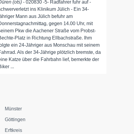
Düren (ots)
- 020830 -5- Radfahrer fuhr auf -
schwerverletzt ins Klinikum Jülich - Ein 34-
jähriger Mann aus Jülich befuhr am
Donnerstagnachmittag, gegen 14.00 Uhr, mit
seinem Pkw die Aachener Straße vom Probst-
Bechte-Platz in Richtung Ellbachstraße. Ihm
folgte ein 24-Jähriger aus Monschau mit seinem
Fahrrad. Als der 34-Jährige plötzlich bremste, da
eine Katze über die Fahrbahn lief, bemerkte der
Biker ...
Münster
Göttingen
Erftkreis