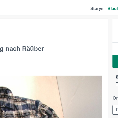
Storys
Blaul
g nach Räüber
Or