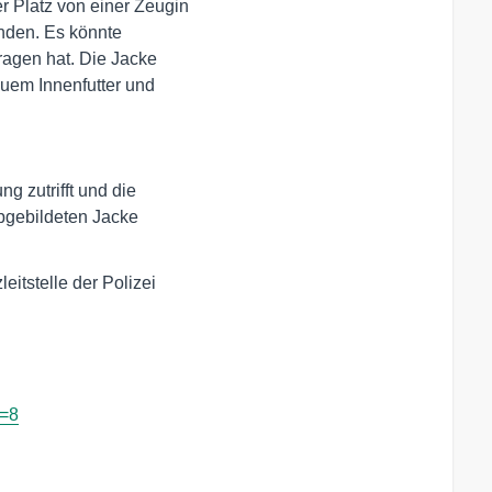
Platz von einer Zeugin 

nden. Es könnte 

agen hat. Die Jacke 

uem Innenfutter und 

 zutrifft und die 

bgebildeten Jacke 

tstelle der Polizei 

d=8