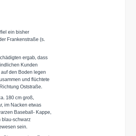
el ein bisher 

r Frankenstraße (s. 

hädigten ergab, dass 

indlichen Kunden 

 auf den Boden legen 

zusammen und flüchtete 

 Richtung Oststraße.
a. 180 cm groß, 

ar, im Nacken etwas 

arzen Baseball- Kappe, 

 blau-schwarz 

 gewesen sein.