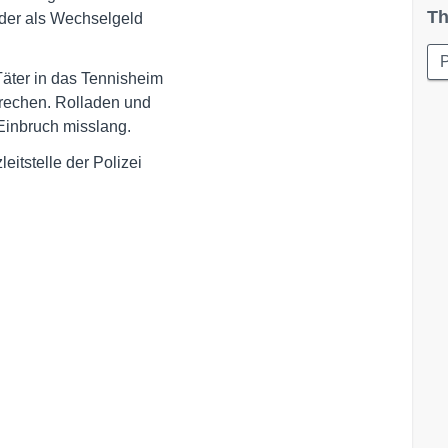
Th
der als Wechselgeld 

P
äter in das Tennisheim 

echen. Rolladen und 

 Einbruch misslang.
tstelle der Polizei 
