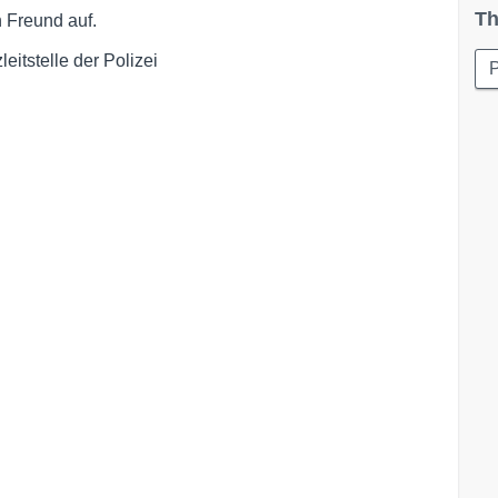
Th
 Freund auf.
tstelle der Polizei  

P