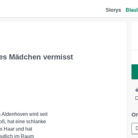
Storys
Blaul
ges Mädchen vermisst
Aldenhoven wird seit  

Or
ß, hat eine schlanke  

s Haar und hat  

utlich im Raum  
