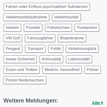
Fahren unter Einfluss psychoaktiver Substanzen
Verkehrsunfallaufnahme
Verkehrsunfall
Verkehr
Promille
Führerschein
Trunkenheit
VW Golf
Fahrzeugführer
Blutentnahme
Peugeot
Transport
Politik
Verkehrsunglück
Innere Sicherheit
Kriminalität
Lebensmittel
Essen und Trinken
Medizin, Gesundheit
Polizei
Polizei Niedersachsen
Weitere Meldungen:
Alle