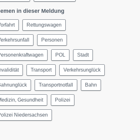
emen in dieser Meldung
orfahrt
Rettungswagen
erkehrsunfall
Personen
Personenkraftwagen
POL
Stadt
nvalidität
Transport
Verkehrsunglück
Bahnunglück
Transportnotfall
Bahn
edizin, Gesundheit
Polizei
olizei Niedersachsen