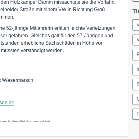
 den Holzkamper Damm missachtete sie die Vorfahrt
delheider Straße mit einem VW in Richtung Groß
Th
sammen.
V
ne 52-jährige Mitfahrerin erlitten leichte Verletzungen
r gefahren. Gleiches galt für den 57-Jährigen und
V
entstanden erhebliche Sachschäden in Höhe von
mussten verständigt werden.
I
nd/Wesermarsch
M
hsen.de
P
rmarsch, übermittelt durch news aktuell