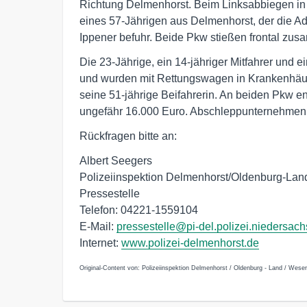
Richtung Delmenhorst. Beim Linksabbiegen in
eines 57-Jährigen aus Delmenhorst, der die A
Ippener befuhr. Beide Pkw stießen frontal zu
Die 23-Jährige, ein 14-jähriger Mitfahrer und ei
und wurden mit Rettungswagen in Krankenhäuse
seine 51-jährige Beifahrerin. An beiden Pkw 
ungefähr 16.000 Euro. Abschleppunternehmen 
Rückfragen bitte an:
Albert Seegers
Polizeiinspektion Delmenhorst/Oldenburg-La
Pressestelle
Telefon: 04221-1559104
E-Mail:
pressestelle@pi-del.polizei.niedersac
Internet:
www.polizei-delmenhorst.de
Original-Content von: Polizeiinspektion Delmenhorst / Oldenburg - Land / Wese