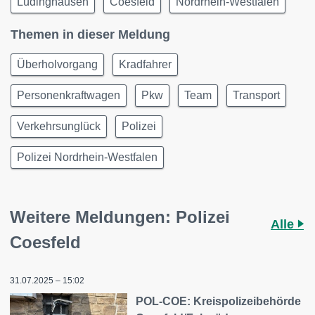
Lüdinghausen
Coesfeld
Nordrhein-Westfalen
Themen in dieser Meldung
Überholvorgang
Kradfahrer
Personenkraftwagen
Pkw
Team
Transport
Verkehrsunglück
Polizei
Polizei Nordrhein-Westfalen
Weitere Meldungen: Polizei
Alle
Coesfeld
31.07.2025 – 15:02
POL-COE: Kreispolizeibehörde