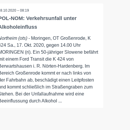
18.10.2020 – 08:19
POL-NOM: Verkehrsunfall unter
Alkoholeinfluss
Northeim (ots)
- Moringen, OT Großenrode, K
424 Sa., 17. Okt. 2020, gegen 14.00 Uhr
MORINGEN (ri). Ein 50-jähriger Slowene befährt
mit einem Ford Transit die K 424 von
Berwartshausen i. R. Nörten-Hardenberg. Im
Bereich Großenrode kommt er nach links von
der Fahrbahn ab, beschädigt einen Leitpfosten
und kommt schließlich im Straßengraben zum
Stehen. Bei der Unfallaufnahme wird eine
Beeinflussung durch Alkohol ...