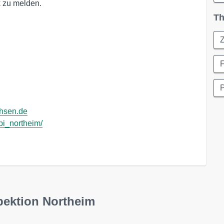
k zu melden.
Th
P
chsen.de
/pi_northeim/
pektion Northeim