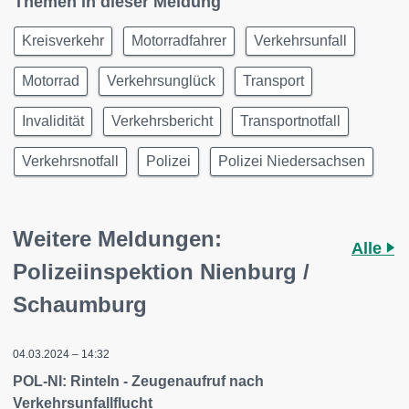
Themen in dieser Meldung
Kreisverkehr
Motorradfahrer
Verkehrsunfall
Motorrad
Verkehrsunglück
Transport
Invalidität
Verkehrsbericht
Transportnotfall
Verkehrsnotfall
Polizei
Polizei Niedersachsen
Weitere Meldungen:
Alle
Polizeiinspektion Nienburg /
Schaumburg
04.03.2024 – 14:32
POL-NI: Rinteln - Zeugenaufruf nach
Verkehrsunfallflucht