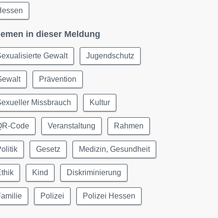
Hessen
emen in dieser Meldung
exualisierte Gewalt
Jugendschutz
Gewalt
Prävention
exueller Missbrauch
Kultur
QR-Code
Veranstaltung
Rahmen
olitik
Gesetz
Medizin, Gesundheit
thik
Kind
Diskriminierung
amilie
Polizei
Polizei Hessen