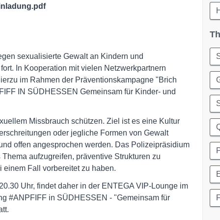
inladung.pdf
Th
gegen sexualisierte Gewalt an Kindern und
S
ort. In Kooperation mit vielen Netzwerkpartnern
 hierzu im Rahmen der Präventionskampagne "Brich
NPFIFF IN SÜDHESSEN Gemeinsam für Kinder- und
S
xuellem Missbrauch schützen. Ziel ist es eine Kultur
erschreitungen oder jegliche Formen von Gewalt
und offen angesprochen werden. Das Polizeipräsidium
P
 Thema aufzugreifen, präventive Strukturen zu
 einem Fall vorbereitet zu haben.
E
 20.30 Uhr, findet daher in der ENTEGA VIP-Lounge im
altung #ANPFIFF in SÜDHESSEN - "Gemeinsam für
F
tt.