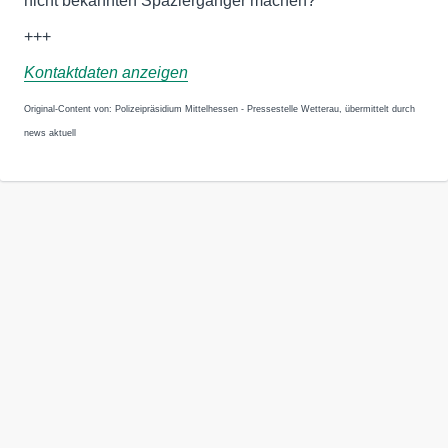
nicht bekannten Spaziergänger machen?
+++
Kontaktdaten anzeigen
Original-Content von: Polizeipräsidium Mittelhessen - Pressestelle Wetterau, übermittelt durch
news aktuell