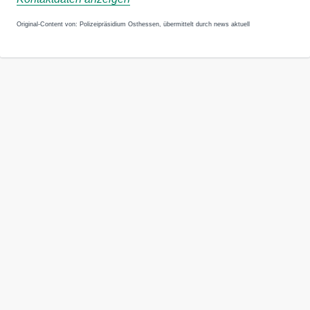
Original-Content von: Polizeipräsidium Osthessen, übermittelt durch news aktuell