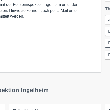
it der Polizeiinspektion Ingelheim unter der
Th
zen. Hinweise können auch per E-Mail unter
ittelt werden.
E
D
P
l
pektion Ingelheim