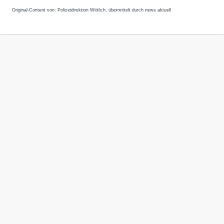
Original-Content von: Polizeidirektion Wittlich, übermittelt durch news aktuell