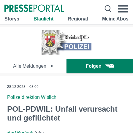
Storys
Blaulicht
Regional
Meine Abos
Alle Meldungen
Folgen
28.12.2023 – 03:09
Polizeidirektion Wittlich
POL-PDWIL: Unfall verursacht
und geflüchtet
Bad Bertrich
(ots)