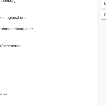
andenburg
ils regional und
Neubrandenburg oder
m Wochenende:
aktuell