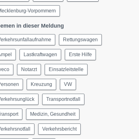
Mecklenburg-Vorpommern
emen in dieser Meldung
Verkehrsunfallaufnahme
Rettungswagen
Ampel
Lastkraftwagen
Erste Hilfe
veco
Notarzt
Einsatzleitstelle
Personen
Kreuzung
VW
Verkehrsunglück
Transportnotfall
ransport
Medizin, Gesundheit
erkehrsnotfall
Verkehrsbericht