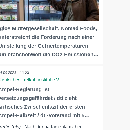
Iglos Muttergesellschaft, Nomad Foods,
unterstreicht die Forderung nach einer
Umstellung der Gefriertemperaturen,
um branchenweit die CO2-Emissionen…
06.09.2023 – 11:23
Deutsches Tiefkühlinstitut e.V.
Ampel-Regierung ist
versetzungsgefährdet / dti zieht
kritisches Zwischenfazit der ersten
Ampel-Halbzeit / dti-Vorstand mit 5…
Berlin (ots)
- Nach der parlamentarischen