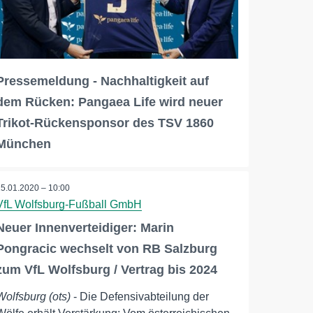
Pressemeldung - Nachhaltigkeit auf
dem Rücken: Pangaea Life wird neuer
Trikot-Rückensponsor des TSV 1860
München
15.01.2020 – 10:00
VfL Wolfsburg-Fußball GmbH
Neuer Innenverteidiger: Marin
Pongracic wechselt von RB Salzburg
zum VfL Wolfsburg / Vertrag bis 2024
Wolfsburg (ots)
- Die Defensivabteilung der