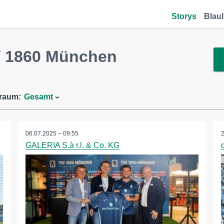
Storys
Blaul
V 1860 München
traum:
Gesamt
06.07.2025 – 09:55
GALERIA S.à r.l. & Co. KG