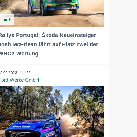
6
Rallye Portugal: Škoda Neueinsteiger
Josh McErlean fährt auf Platz zwei der
WRC2-Wertung
15.05.2023 – 11:22
Ford-Werke GmbH