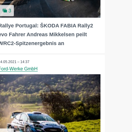
3
Rallye Portugal: ŠKODA FABIA Rally2
evo Fahrer Andreas Mikkelsen peilt
WRC2-Spitzenergebnis an
14.05.2021 – 14:37
Ford-Werke GmbH