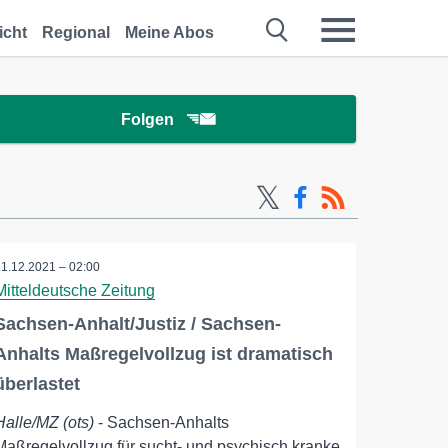
icht
Regional
Meine Abos
Folgen
11.12.2021 – 02:00
Mitteldeutsche Zeitung
Sachsen-Anhalt/Justiz / Sachsen-
Anhalts Maßregelvollzug ist dramatisch
überlastet
Halle/MZ (ots)
- Sachsen-Anhalts
Maßregelvollzug für sucht- und psychisch kranke