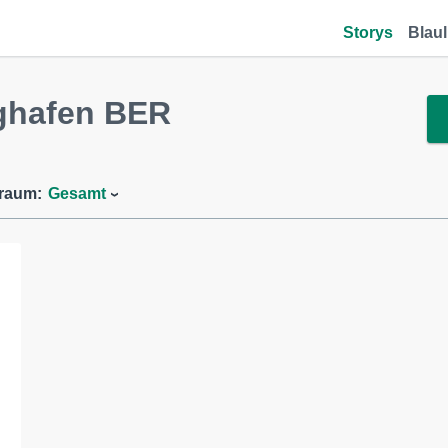
Storys
Blaul
ghafen BER
traum:
Gesamt